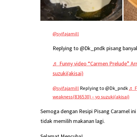
@syifajamill
Replying to @Dk_pndk pisang banyak 
♬ Funny video “Carmen Prelude” Ar
suzuki(akisai)
@syifajamill
Replying to @Dk_pndk
♬ F
weakness(836530) – yo suzuki(akisai)
Semoga dengan Resipi Pisang Caramel in
tidak memilih makanan lagi.
Selamat Mencuba!