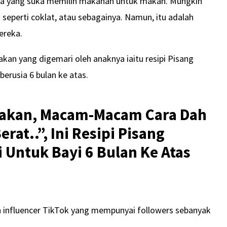
 ada yang suka memilih makanan untuk makan. Mungkin
eperti coklat, atau sebagainya. Namun, itu adalah
ereka.
akan yang digemari oleh anaknya iaitu resipi Pisang
berusia 6 bulan ke atas.
 Makan, Macam-Macam Cara Dah
at..”, Ini Resipi Pisang
 Untuk Bayi 6 Bulan Ke Atas
eh influencer TikTok yang mempunyai followers sebanyak