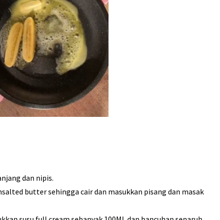
jang dan nipis.
 unsalted butter sehingga cair dan masukkan pisang dan masak
kkan susu full cream sebanyak 100ML dan bancuhan separuh