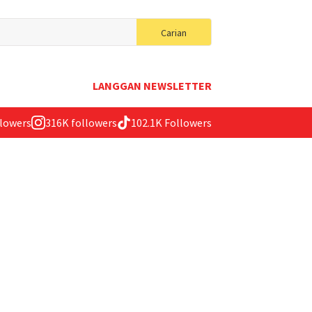
Search
Carian
for:
LANGGAN NEWSLETTER
llowers
316K followers
102.1K Followers