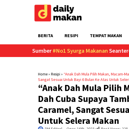
BERITA
RESIPI
TEMPAT MAKAN
Sumber
#No1 Syurga Makanan
Seanter
»
»
“Anak Dah Mula Pilih Makan, Macam-Ma
Home
Resipi
Sangat Sesuai Untuk Bayi 6 Bulan Ke Atas Untuk Sele
“Anak Dah Mula Pilih
Dah Cuba Supaya Tambah
Caramel, Sangat Sesua
Untuk Selera Makan
DM Editor
|     
Ogos 16th, 2023
Post Views:
228