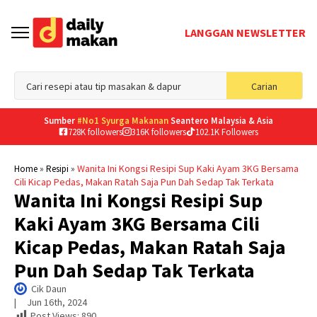
LANGGAN NEWSLETTER
Sea
Carian
for
Sumber
#No1 Syurga Makanan
Seantero Malaysia & Asia
728K followers
316K followers
102.1K Followers
»
»
Wanita Ini Kongsi Resipi Sup Kaki Ayam 3KG Bersama
Home
Resipi
Cili Kicap Pedas, Makan Ratah Saja Pun Dah Sedap Tak Terkata
Wanita Ini Kongsi Resipi Sup
Kaki Ayam 3KG Bersama Cili
Kicap Pedas, Makan Ratah Saja
Pun Dah Sedap Tak Terkata
Cik Daun
|     
Jun 16th, 2024
Post Views:
890