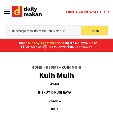
LANGGAN NEWSLETTER
Sea
Carian
for
Sumber
#No1 Syurga Makanan
Seantero Malaysia & Asia
728K followers
316K followers
102.1K Followers
HOME
»
RESIPI
»
KUIH MUIH
Kuih Muih
AYAM
BISKUT & KUIH RAYA
DAGING
DIET