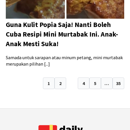
Guna Kulit Popia Saja! Nanti Boleh
Cuba Resipi Mini Murtabak Ini. Anak-
Anak Mesti Suka!
Samada untuk sarapan atau minum petang, mini murtabak
merupakan pilihan [...]
1
2
3
4
5
…
35