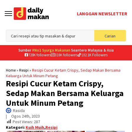
LANGGAN NEWSLETTER
Sea
Carian
for
Sumber
#No1 Syurga Makanan
Seantero Malaysia & Asia
728K followers
316K followers
102.1K Followers
»
»
Resipi Cucur Ketam Crispy, Sedap Makan Bersama
Home
Resipi
Keluarga Untuk Minum Petang
Resipi Cucur Ketam Crispy,
Sedap Makan Bersama Keluarga
Untuk Minum Petang
Rasida
|     
Ogos 24th, 2023
Post Views:
287
Kategori:
Kuih Muih
,
Resipi