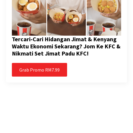
Tercari-Cari Hidangan Jimat & Kenyang
Waktu Ekonomi Sekarang? Jom Ke KFC &
Nikmati Set Jimat Padu KFC!
Grab Promo RM7.99