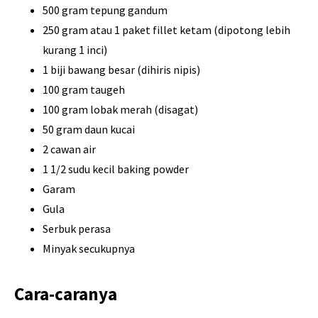
500 gram tepung gandum
250 gram atau 1 paket fillet ketam (dipotong lebih
kurang 1 inci)
1 biji bawang besar (dihiris nipis)
100 gram taugeh
100 gram lobak merah (disagat)
50 gram daun kucai
2 cawan air
1 1/2 sudu kecil baking powder
Garam
Gula
Serbuk perasa
Minyak secukupnya
Cara-caranya