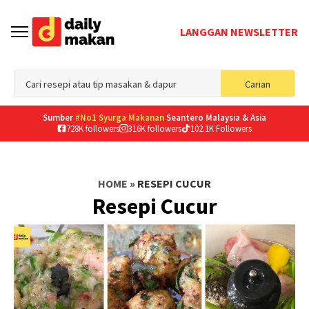
LANGGAN NEWSLETTER
Sea
Carian
for
Sumber
#No1 Syurga Makanan
Seantero Malaysia & Asia
728K followers
316K followers
102.1K Followers
HOME
»
RESEPI CUCUR
Resepi Cucur