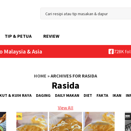
TIP & PETUA
REVIEW
o Malaysia & Asia
728K fo
HOME
»
ARCHIVES FOR RASIDA
Rasida
KUT & KUIH RAYA
DAGING
DAILY MAKAN
DIET
FAKTA
IKAN
IN
View All