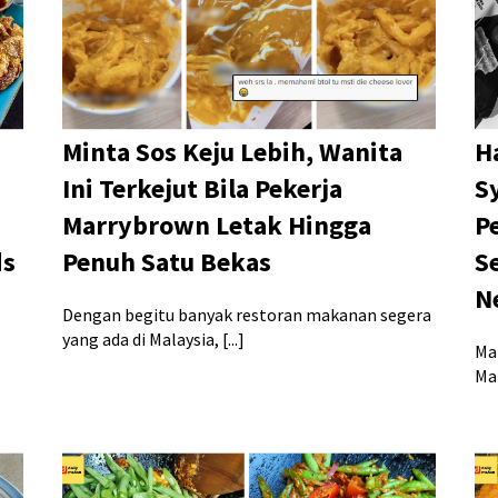
Minta Sos Keju Lebih, Wanita
H
Ini Terkejut Bila Pekerja
S
Marrybrown Letak Hingga
P
ds
Penuh Satu Bekas
S
N
Dengan begitu banyak restoran makanan segera
yang ada di Malaysia, [...]
Ma
Mal