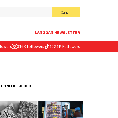
Search
Carian
for:
LANGGAN NEWSLETTER
llowers
316K followers
102.1K Followers
FLUENCER
JOHOR