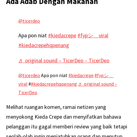
Ada Adab Dengan Makanan
@ticerdeo
Apa pon niat
#kiedacrepe
#fypシ゚viral
#kiedacrepehqpenang
♬ original sound – TicerDeo – TicerDeo
@ticerdeo
Apa pon niat
#kiedacrepe
#fypシ゚
viral
#
#kiedacrepehqpenang
♬ original sound –
TicerDeo
Melihat ruangan komen, ramai netizen yang
menyokong Kieda Crepe dan menyifatkan bahawa
pelanggan itu gagal memberi review yang baik tetapi
seolah-olah ingin menjatuhkan orang dan menutup