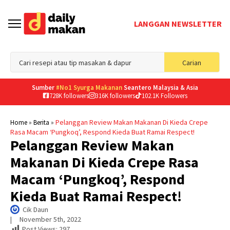
LANGGAN NEWSLETTER
Sea
Carian
for
Sumber
#No1 Syurga Makanan
Seantero Malaysia & Asia
728K followers
316K followers
102.1K Followers
»
»
Pelanggan Review Makan Makanan Di Kieda Crepe
Home
Berita
Rasa Macam ‘Pungkoq’, Respond Kieda Buat Ramai Respect!
Pelanggan Review Makan
Makanan Di Kieda Crepe Rasa
Macam ‘Pungkoq’, Respond
Kieda Buat Ramai Respect!
Cik Daun
|     
November 5th, 2022
Post Views:
297