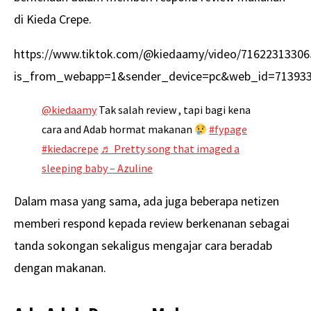
di Kieda Crepe.
https://www.tiktok.com/@kiedaamy/video/71622313306
is_from_webapp=1&sender_device=pc&web_id=71393
@kiedaamy
Tak salah review , tapi bagi kena
cara and Adab hormat makanan
#fypage
#kiedacrepe
♬ Pretty song that imaged a
sleeping baby – Azuline
Dalam masa yang sama, ada juga beberapa netizen
memberi respond kepada review berkenanan sebagai
tanda sokongan sekaligus mengajar cara beradab
dengan makanan.