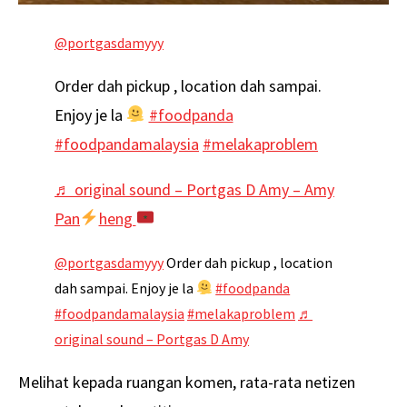
@portgasdamyyy
Order dah pickup , location dah sampai.
Enjoy je la
#foodpanda
#foodpandamalaysia
#melakaproblem
♬ original sound – Portgas D Amy – Amy
Pan
heng
@portgasdamyyy
Order dah pickup , location
dah sampai. Enjoy je la
#foodpanda
#foodpandamalaysia
#melakaproblem
♬
original sound – Portgas D Amy
Melihat kepada ruangan komen, rata-rata netizen