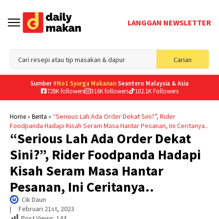
LANGGAN NEWSLETTER
Sea
Carian
for
Sumber
#No1 Syurga Makanan
Seantero Malaysia & Asia
728K followers
316K followers
102.1K Followers
»
»
“Serious Lah Ada Order Dekat Sini?”, Rider
Home
Berita
Foodpanda Hadapi Kisah Seram Masa Hantar Pesanan, Ini Ceritanya..
“Serious Lah Ada Order Dekat
Sini?”, Rider Foodpanda Hadapi
Kisah Seram Masa Hantar
Pesanan, Ini Ceritanya..
Cik Daun
|     
Februari 21st, 2023
Post Views:
144