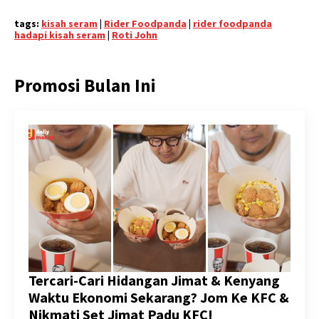
tags:
kisah seram
|
Rider Foodpanda
|
rider foodpanda
hadapi kisah seram
|
Roti John
Promosi Bulan Ini
Tercari-Cari Hidangan Jimat & Kenyang
Waktu Ekonomi Sekarang? Jom Ke KFC &
Nikmati Set Jimat Padu KFC!