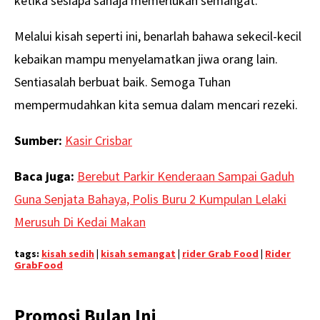
ketika sesiapa sahaja memerlukan semangat.
Melalui kisah seperti ini, benarlah bahawa sekecil-kecil
kebaikan mampu menyelamatkan jiwa orang lain.
Sentiasalah berbuat baik. Semoga Tuhan
mempermudahkan kita semua dalam mencari rezeki.
Sumber:
Kasir Crisbar
Baca juga:
Berebut Parkir Kenderaan Sampai Gaduh
Guna Senjata Bahaya, Polis Buru 2 Kumpulan Lelaki
Merusuh Di Kedai Makan
tags:
kisah sedih
|
kisah semangat
|
rider Grab Food
|
Rider
GrabFood
Promosi Bulan Ini