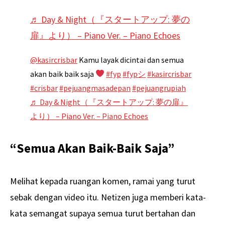
♬ Day & Night（『スタートアップ: 夢の
扉』より） – Piano Ver. – Piano Echoes
@kasircrisbar
Kamu layak dicintai dan semua
akan baik baik saja
#fyp
#fypシ
#kasircrisbar
#crisbar
#pejuangmasadepan
#pejuangrupiah
♬ Day & Night（『スタートアップ: 夢の扉』
より） – Piano Ver. – Piano Echoes
“Semua Akan Baik-Baik Saja”
Melihat kepada ruangan komen, ramai yang turut
sebak dengan video itu. Netizen juga memberi kata-
kata semangat supaya semua turut bertahan dan