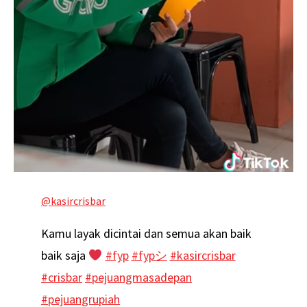
@kasircrisbar
Kamu layak dicintai dan semua akan baik
baik saja
#fyp
#fypシ
#kasircrisbar
#crisbar
#pejuangmasadepan
#pejuangrupiah