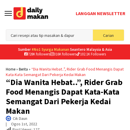
LANGGAN NEWSLETTER
Sea
Carian
for
Sumber
#No1 Syurga Makanan
Seantero Malaysia & Asia
728K followers
316K followers
102.1K Followers
»
»
“Dia Wanita Hebat..”, Rider Grab Food Menangis Dapat
Home
Berita
Kata-Kata Semangat Dari Pekerja Kedai Makan
“Dia Wanita Hebat..”, Rider Grab
Food Menangis Dapat Kata-Kata
Semangat Dari Pekerja Kedai
Makan
Cik Daun
|     
Ogos 1st, 2022
Post Views:
127