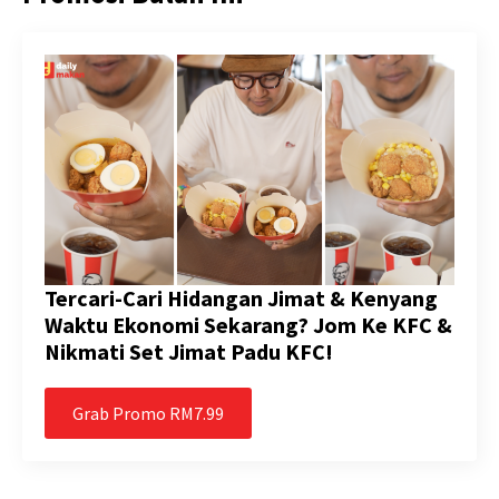
Tercari-Cari Hidangan Jimat & Kenyang
Waktu Ekonomi Sekarang? Jom Ke KFC &
Nikmati Set Jimat Padu KFC!
Grab Promo RM7.99