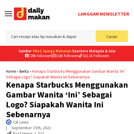
LANGGAN NEWSLETTER
Sea
Carian
for
Sumber
#No1 Syurga Makanan
Seantero Malaysia & Asia
728K followers
316K followers
102.1K Followers
»
»
Kenapa Starbucks Menggunakan Gambar Wanita ‘Ini’
Home
Berita
Sebagai Logo? Siapakah Wanita Ini Sebenarnya
Kenapa Starbucks Menggunakan
Gambar Wanita ‘Ini’ Sebagai
Logo? Siapakah Wanita Ini
Sebenarnya
Cik Lawa
|     
September 15th, 2021
Post Views:
1,322