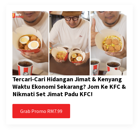
Tercari-Cari Hidangan Jimat & Kenyang
Waktu Ekonomi Sekarang? Jom Ke KFC &
Nikmati Set Jimat Padu KFC!
Grab Promo RM7.99