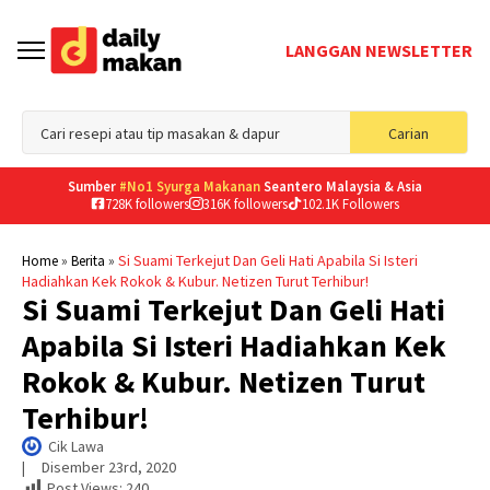
LANGGAN NEWSLETTER
Sea
Carian
for
Sumber
#No1 Syurga Makanan
Seantero Malaysia & Asia
728K followers
316K followers
102.1K Followers
»
»
Si Suami Terkejut Dan Geli Hati Apabila Si Isteri
Home
Berita
Hadiahkan Kek Rokok & Kubur. Netizen Turut Terhibur!
Si Suami Terkejut Dan Geli Hati
Apabila Si Isteri Hadiahkan Kek
Rokok & Kubur. Netizen Turut
Terhibur!
Cik Lawa
|     
Disember 23rd, 2020
Post Views:
240