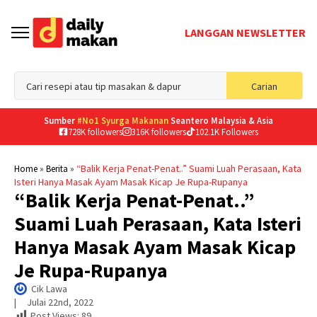
LANGGAN NEWSLETTER
Sea
Carian
for
Sumber
#No1 Syurga Makanan
Seantero Malaysia & Asia
728K followers
316K followers
102.1K Followers
»
»
“Balik Kerja Penat-Penat..” Suami Luah Perasaan, Kata
Home
Berita
Isteri Hanya Masak Ayam Masak Kicap Je Rupa-Rupanya
“Balik Kerja Penat-Penat..”
Suami Luah Perasaan, Kata Isteri
Hanya Masak Ayam Masak Kicap
Je Rupa-Rupanya
Cik Lawa
|     
Julai 22nd, 2022
Post Views:
89