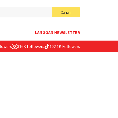
Search
Carian
for:
LANGGAN NEWSLETTER
llowers
316K followers
102.1K Followers