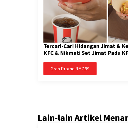
Tercari-Cari Hidangan Jimat & 
KFC & Nikmati Set Jimat Padu K
Grab Promo RM7.99
Lain-lain Artikel Mena