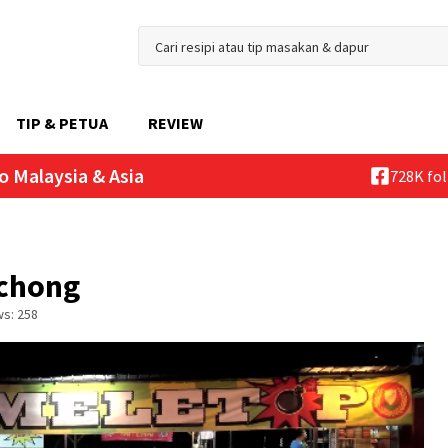
TIP & PETUA
REVIEW
o Malaysia & Asia
728K fo
uchong
ws:
258