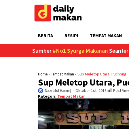
BERITA
RESIPI
TEMPAT MAKAN
Sumber
#No1 Syurga Makanan
Seanter
»
»
Sup Meletop Utara, Puchong
Home
Tempat Makan
Sup Meletop Utara, P
Nazratul Hanim
|     
Oktober 1st, 2018
Post Vie
Kategori:
Tempat Makan