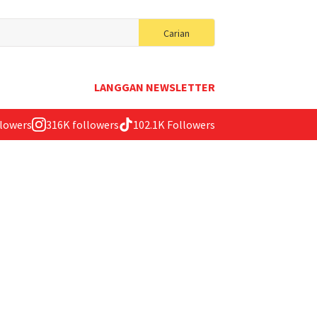
Search
Carian
for:
LANGGAN NEWSLETTER
llowers
316K followers
102.1K Followers