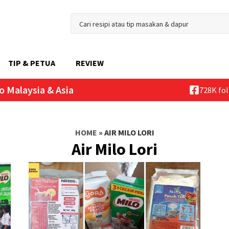
TIP & PETUA
REVIEW
o Malaysia & Asia
728K fo
HOME
»
AIR MILO LORI
Air Milo Lori