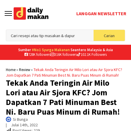
LANGGAN NEWSLETTER
Sea
Carian
for
Sumber
#No1 Syurga Makanan
Seantero Malaysia & Asia
728K followers
316K followers
102.1K Followers
»
»
Tekak Anda Teringin Air Milo Lori atau Air Sjora KFC?
Home
Review
Jom Dapatkan 7 Pati Minuman Best Ni. Baru Puas Minum di Rumah!
Tekak Anda Teringin Air Milo
Lori atau Air Sjora KFC? Jom
Dapatkan 7 Pati Minuman Best
Ni. Baru Puas Minum di Rumah!
Si Bunga
|     
Julai 14th, 2022
Post Views:
229