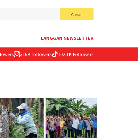
Search
Carian
for:
LANGGAN NEWSLETTER
llowers
316K followers
102.1K Followers