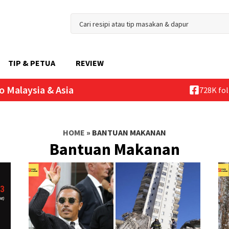
TIP & PETUA
REVIEW
o Malaysia & Asia
728K fo
HOME
»
BANTUAN MAKANAN
Bantuan Makanan