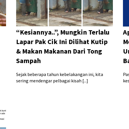
“Kesiannya..”, Mungkin Terlalu
Ap
Lapar Pak Cik Ini Dilihat Kutip
M
& Makan Makanan Dari Tong
U
Sampah
B
Sejak beberapa tahun kebelakangan ini, kita
Pa
sering mendengar pelbagai kisah [...]
ke