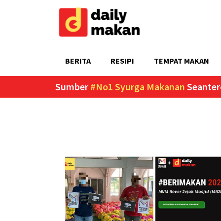
BERITA
RESIPI
TEMPAT MAKAN
Sumber
#No1 Syurga Makanan
Seanter