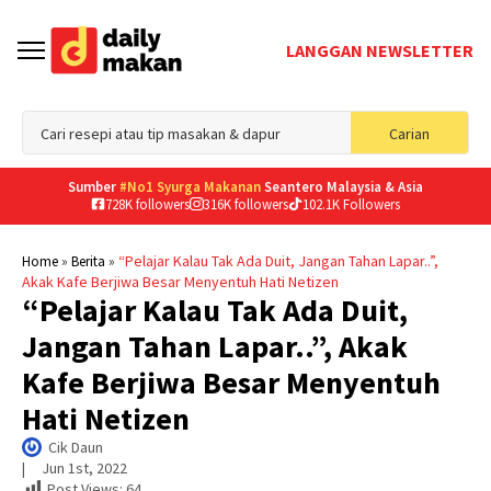
LANGGAN NEWSLETTER
Sea
Carian
for
Sumber
#No1 Syurga Makanan
Seantero Malaysia & Asia
728K followers
316K followers
102.1K Followers
»
»
“Pelajar Kalau Tak Ada Duit, Jangan Tahan Lapar..”,
Home
Berita
Akak Kafe Berjiwa Besar Menyentuh Hati Netizen
“Pelajar Kalau Tak Ada Duit,
Jangan Tahan Lapar..”, Akak
Kafe Berjiwa Besar Menyentuh
Hati Netizen
Cik Daun
|     
Jun 1st, 2022
Post Views:
64