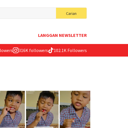
Search
Carian
for:
LANGGAN NEWSLETTER
llowers
316K followers
102.1K Followers