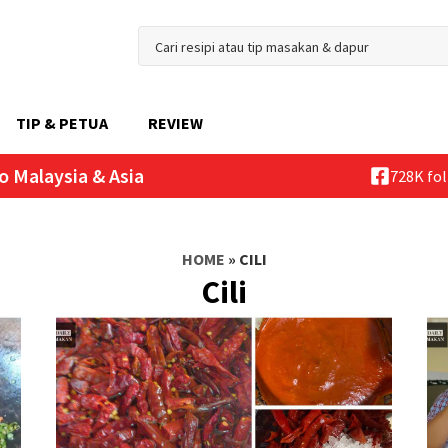
TIP & PETUA
REVIEW
o Malaysia & Asia
728K fo
HOME
»
CILI
Cili