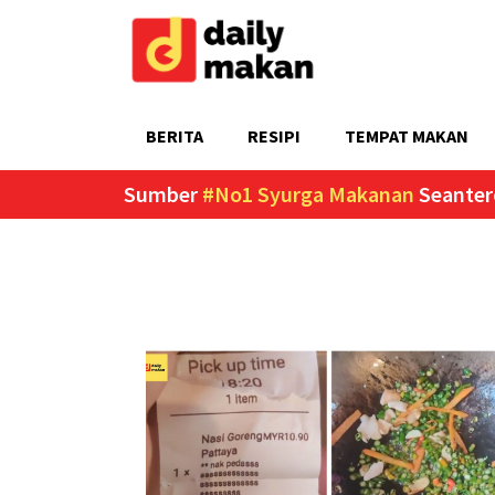
BERITA
RESIPI
TEMPAT MAKAN
Sumber
#No1 Syurga Makanan
Seanter