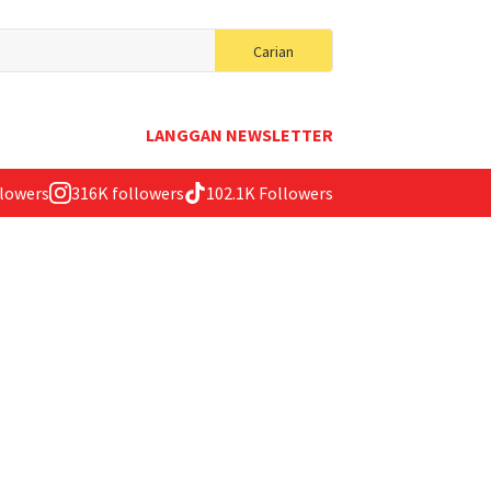
Search
Carian
for:
LANGGAN NEWSLETTER
llowers
316K followers
102.1K Followers