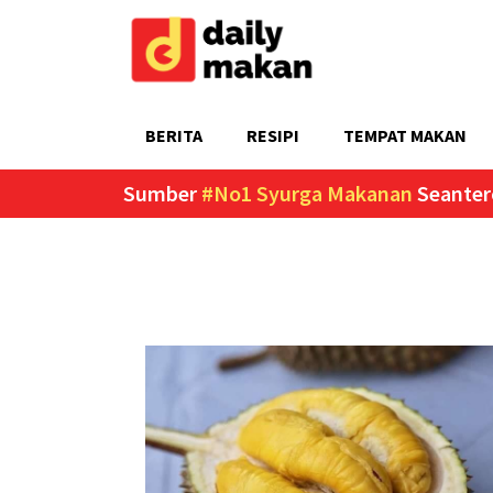
BERITA
RESIPI
TEMPAT MAKAN
Sumber
#No1 Syurga Makanan
Seanter