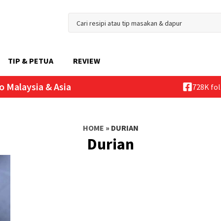
TIP & PETUA
REVIEW
o Malaysia & Asia
728K fo
HOME
»
DURIAN
Durian