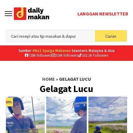
LANGGAN NEWSLETTER
Sea
Carian
for
Sumber
#No1 Syurga Makanan
Seantero Malaysia & Asia
728K followers
316K followers
102.1K Followers
HOME
»
GELAGAT LUCU
Gelagat Lucu