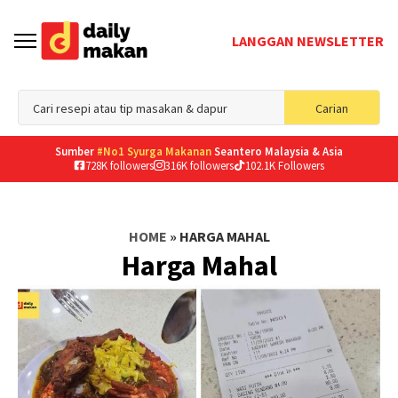
LANGGAN NEWSLETTER
Sea
Carian
for
Sumber
#No1 Syurga Makanan
Seantero Malaysia & Asia
728K followers
316K followers
102.1K Followers
HOME
»
HARGA MAHAL
Harga Mahal