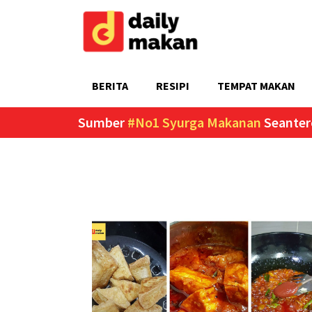
BERITA
RESIPI
TEMPAT MAKAN
Sumber
#No1 Syurga Makanan
Seanter