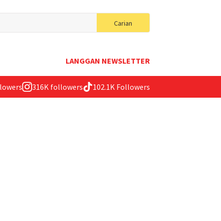
Search
Carian
for:
LANGGAN NEWSLETTER
llowers
316K followers
102.1K Followers