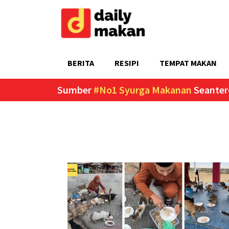
BERITA
RESIPI
TEMPAT MAKAN
Sumber
#No1 Syurga Makanan
Seanter