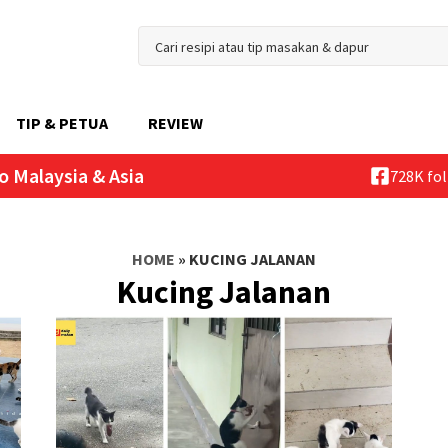
TIP & PETUA
REVIEW
o Malaysia & Asia
728K fo
HOME
»
KUCING JALANAN
Kucing Jalanan