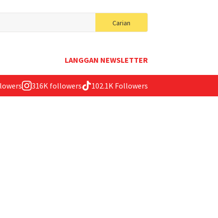
Search
Carian
for:
LANGGAN NEWSLETTER
llowers
316K followers
102.1K Followers