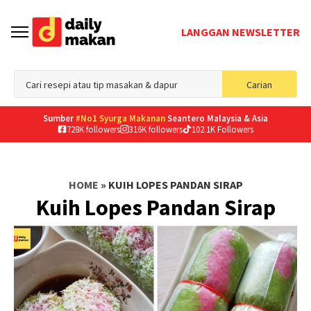
LANGGAN NEWSLETTER
Sea
Carian
for
Sumber
#No1 Syurga Makanan
Seantero Malaysia & Asia
728K followers
316K followers
102.1K Followers
HOME
»
KUIH LOPES PANDAN SIRAP
Kuih Lopes Pandan Sirap