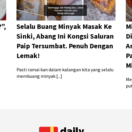
”,
Selalu Buang Minyak Masak Ke
M
Sinki, Abang Ini Kongsi Saluran
D
Paip Tersumbat. Penuh Dengan
A
Lemak!
P
M
Pasti ramai kan dalam kalangan kita yang selalu
membuang minyak [...]
Me
put