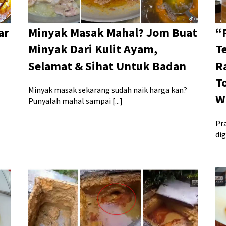
ar
Minyak Masak Mahal? Jom Buat
“
Minyak Dari Kulit Ayam,
T
Selamat & Sihat Untuk Badan
R
T
Minyak masak sekarang sudah naik harga kan?
W
Punyalah mahal sampai [...]
Pr
dig