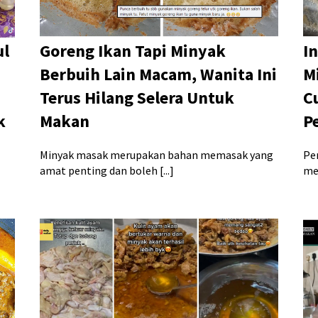
ul
Goreng Ikan Tapi Minyak
I
Berbuih Lain Macam, Wanita Ini
M
Terus Hilang Selera Untuk
C
k
Makan
P
Minyak masak merupakan bahan memasak yang
Pe
amat penting dan boleh [...]
men