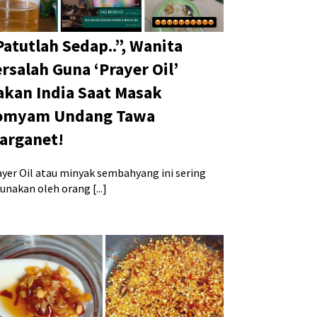
Patutlah Sedap..”, Wanita
ersalah Guna ‘Prayer Oil’
akan India Saat Masak
omyam Undang Tawa
arganet!
ayer Oil atau minyak sembahyang ini sering
unakan oleh orang [...]