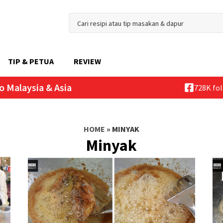
TIP & PETUA
REVIEW
o Malaysia & Asia
728K fo
HOME
»
MINYAK
Minyak