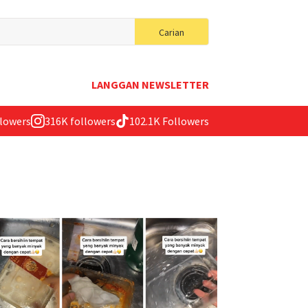
Search
Carian
for:
LANGGAN NEWSLETTER
llowers
316K followers
102.1K Followers