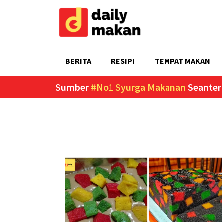
BERITA
RESIPI
TEMPAT MAKAN
Sumber
#No1 Syurga Makanan
Seanter