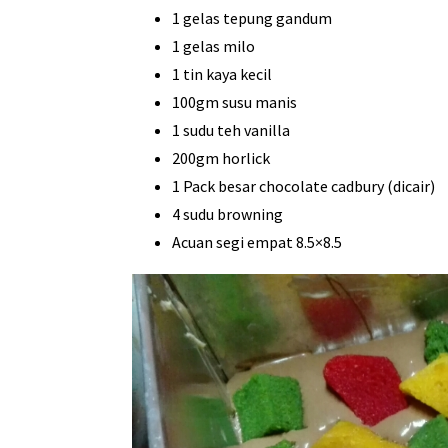
1 gelas tepung gandum
1 gelas milo
1 tin kaya kecil
100gm susu manis
1 sudu teh vanilla
200gm horlick
1 Pack besar chocolate cadbury (dicair)
4 sudu browning
Acuan segi empat 8.5×8.5