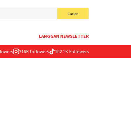
Search
Carian
for:
LANGGAN NEWSLETTER
llowers
316K followers
102.1K Followers