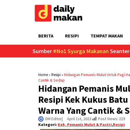
BERITA
RESIPI
TEMPAT MAKAN
Sumber
#No1 Syurga Makanan
Seanter
»
»
Hidangan Pemanis Mulut Untuk Pagi Ha
Home
Resipi
Cantik & Sedap
Hidangan Pemanis Mulu
Resipi Kek Kukus Batu
Warna Yang Cantik & 
DM Editor
|     
April 1st, 2023
Post Views:
229
Kategori:
Kek, Pemanis Mulut & Pastri
,
Resipi