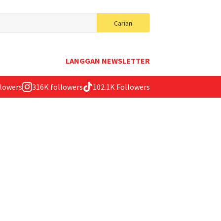
Search
Carian
for:
LANGGAN NEWSLETTER
llowers
316K followers
102.1K Followers