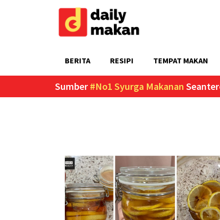
BERITA
RESIPI
TEMPAT MAKAN
Sumber
#No1 Syurga Makanan
Seanter