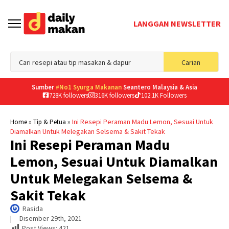
LANGGAN NEWSLETTER
Sea
Carian
for
Sumber
#No1 Syurga Makanan
Seantero Malaysia & Asia
728K followers
316K followers
102.1K Followers
»
»
Ini Resepi Peraman Madu Lemon, Sesuai Untuk
Home
Tip & Petua
Diamalkan Untuk Melegakan Selsema & Sakit Tekak
Ini Resepi Peraman Madu
Lemon, Sesuai Untuk Diamalkan
Untuk Melegakan Selsema &
Sakit Tekak
Rasida
|     
Disember 29th, 2021
Post Views:
421