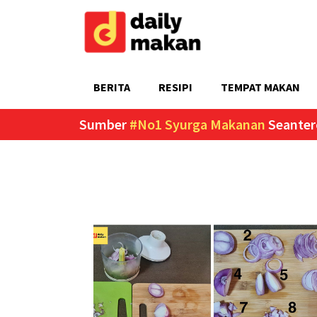
BERITA
RESIPI
TEMPAT MAKAN
Sumber
#No1 Syurga Makanan
Seanter