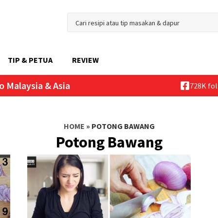
TIP & PETUA
REVIEW
o Malaysia & Asia
728K fo
HOME
»
POTONG BAWANG
Potong Bawang