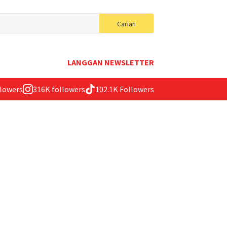
Search
Carian
for:
LANGGAN NEWSLETTER
llowers
316K followers
102.1K Followers