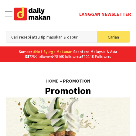
LANGGAN NEWSLETTER
Sea
Carian
for
Sumber
#No1 Syurga Makanan
Seantero Malaysia & Asia
728K followers
316K followers
102.1K Followers
HOME
»
PROMOTION
Promotion