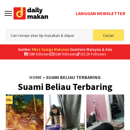
LANGGAN NEWSLETTER
Sea
Carian
for
Sumber
#No1 Syurga Makanan
Seantero Malaysia & Asia
728K followers
316K followers
102.1K Followers
HOME
»
SUAMI BELIAU TERBARING
Suami Beliau Terbaring