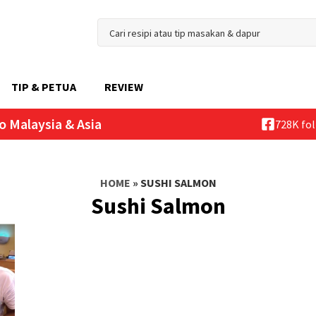
TIP & PETUA
REVIEW
o Malaysia & Asia
728K fo
HOME
»
SUSHI SALMON
Sushi Salmon