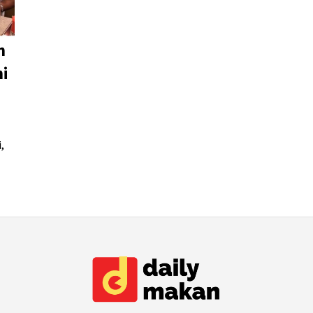
n
ni
,