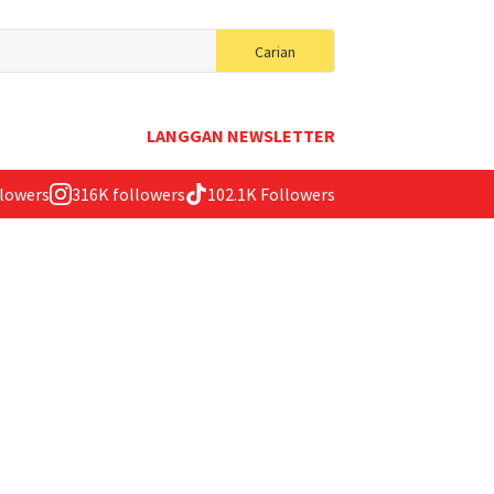
Search
Carian
for:
LANGGAN NEWSLETTER
llowers
316K followers
102.1K Followers