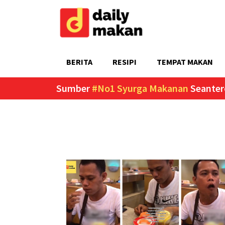
BERITA
RESIPI
TEMPAT MAKAN
Sumber
#No1 Syurga Makanan
Seanter