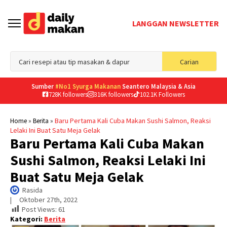
LANGGAN NEWSLETTER
Sea
Carian
for
Sumber
#No1 Syurga Makanan
Seantero Malaysia & Asia
728K followers
316K followers
102.1K Followers
»
»
Baru Pertama Kali Cuba Makan Sushi Salmon, Reaksi
Home
Berita
Lelaki Ini Buat Satu Meja Gelak
Baru Pertama Kali Cuba Makan
Sushi Salmon, Reaksi Lelaki Ini
Buat Satu Meja Gelak
Rasida
|     
Oktober 27th, 2022
Post Views:
61
Kategori:
Berita