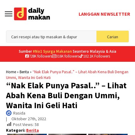
LANGGAN NEWSLETTER
Sea
Carian
for
Sumber
#No1 Syurga Makanan
Seantero Malaysia & Asia
728K followers
316K followers
102.1K Followers
»
»
“Nak Elak Punya Pasal..” – Lihat Abah Kena Buli Dengan
Home
Berita
Ummi, Wanita Ini Geli Hati
“Nak Elak Punya Pasal..” – Lihat
Abah Kena Buli Dengan Ummi,
Wanita Ini Geli Hati
Rasida
|     
Oktober 27th, 2022
Post Views:
58
Kategori:
Berita