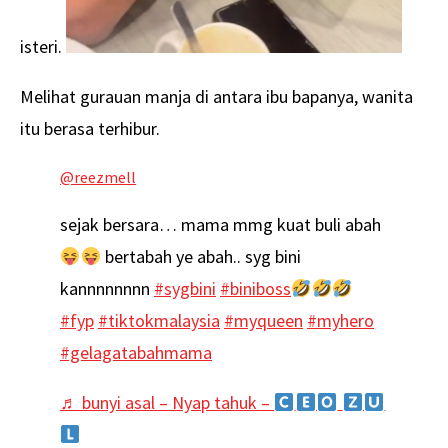
isteri.
Melihat gurauan manja di antara ibu bapanya, wanita
itu berasa terhibur.
@reezmell
sejak bersara… mama mmg kuat buli abah
bertabah ye abah.. syg bini
kannnnnnnn
#sygbini
#biniboss
#fyp
#tiktokmalaysia
#myqueen
#myhero
#gelagatabahmama
♬ bunyi asal – Nyap tahuk –