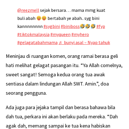
@reezmell
sejak bersara… mama mmg kuat
buli abah
bertabah ye abah.. syg bini
kannnnnnnn
#sygbini
#biniboss
#fyp
#tiktokmalaysia
#myqueen
#myhero
#gelagatabahmama
♬ bunyi asal – Nyap tahuk
Meninjau di ruangan komen, orang ramai berasa geli
hati melihat gelagat pasangan itu. “Ya Allah comelnya,
sweet sangat! Semoga kedua orang tua awak
sentiasa dalam lindungan Allah SWT. Amin.”, doa
seorang pengguna.
Ada juga para jejaka tampil dan berasa bahawa bila
dah tua, perkara ini akan berlaku pada mereka. “Dah
agak dah, memang sampai ke tua kena habiskan