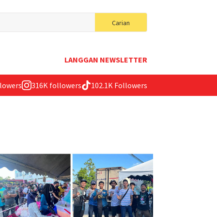
Search
Carian
for:
LANGGAN NEWSLETTER
llowers
316K followers
102.1K Followers