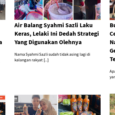
Air Balang Syahmi Sazli Laku
B
Keras, Lelaki Ini Dedah Strategi
C
a
Yang Digunakan Olehnya
N
G
Nama Syahmi Sazli sudah tidak asing lagi di
T
kalangan rakyat [...]
g
Ap
ya