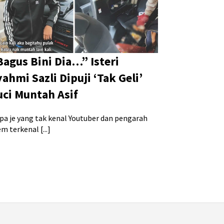
Bagus Bini Dia…” Isteri
ahmi Sazli Dipuji ‘Tak Geli’
uci Muntah Asif
apa je yang tak kenal Youtuber dan pengarah
em terkenal [...]