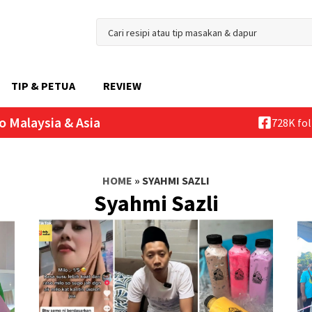
TIP & PETUA
REVIEW
o Malaysia & Asia
728K fo
HOME
»
SYAHMI SAZLI
Syahmi Sazli