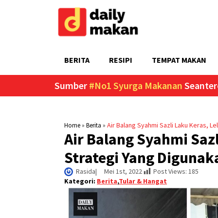
BERITA
RESIPI
TEMPAT MAKAN
Sumber
#No1 Syurga Makanan
Seanter
»
»
Air Balang Syahmi Sazli Laku Keras, Le
Home
Berita
Air Balang Syahmi Sazl
Strategi Yang Digunak
Rasida
|     
Mei 1st, 2022
Post Views:
185
Kategori:
Berita
,
Tular & Hangat