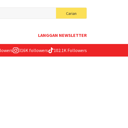
Search
Carian
for:
LANGGAN NEWSLETTER
llowers
316K followers
102.1K Followers