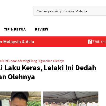
TIP & PETUA
REVIEW
o Malaysia & Asia
728K fo
laki Ini Dedah Strategi Yang Digunakan Olehnya
i Laku Keras, Lelaki Ini Dedah
an Olehnya