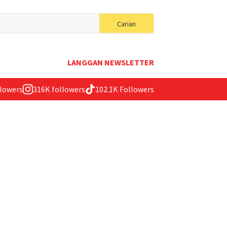
Search
Carian
for:
LANGGAN NEWSLETTER
llowers
316K followers
102.1K Followers