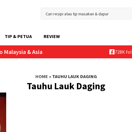
TIP & PETUA
REVIEW
o Malaysia & Asia
728K fo
HOME
»
TAUHU LAUK DAGING
Tauhu Lauk Daging