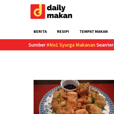
BERITA
RESIPI
TEMPAT MAKAN
Sumber
#No1 Syurga Makanan
Seanter