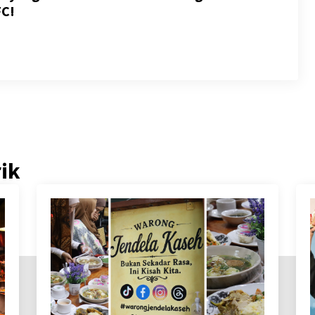
FC!
rik