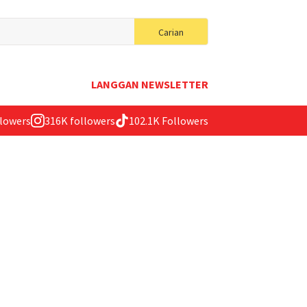
Search
Carian
for:
LANGGAN NEWSLETTER
llowers
316K followers
102.1K Followers