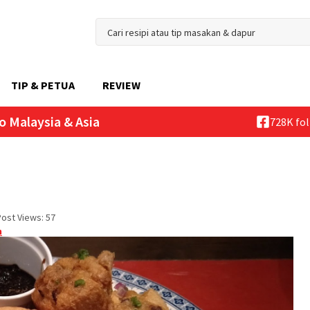
TIP & PETUA
REVIEW
o Malaysia & Asia
728K fo
Post Views:
57
n