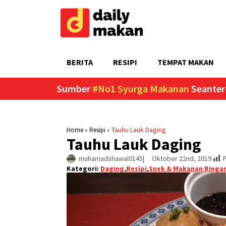
BERITA
RESIPI
TEMPAT MAKAN
Sumber
#No1 Syurga Makanan
Seanter
»
»
Tauhu Lauk Daging
Home
Resipi
Tauhu Lauk Daging
muhamadshawal0145
|     
Oktober 22nd, 2019
Kategori:
Daging
,
Resipi
,
Snek & Makanan Ringa