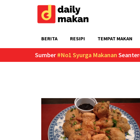
BERITA
RESIPI
TEMPAT MAKAN
Sumber
#No1 Syurga Makanan
Seanter