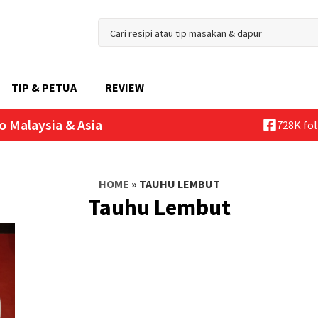
TIP & PETUA
REVIEW
o Malaysia & Asia
728K fo
HOME
»
TAUHU LEMBUT
Tauhu Lembut