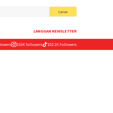
Search
Carian
for:
LANGGAN NEWSLETTER
llowers
316K followers
102.1K Followers