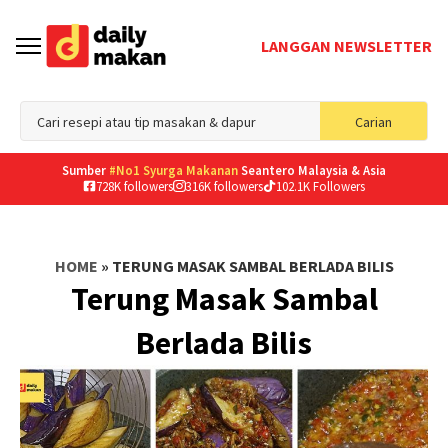
LANGGAN NEWSLETTER
Sea
Carian
for
Sumber
#No1 Syurga Makanan
Seantero Malaysia & Asia
728K followers
316K followers
102.1K Followers
HOME
»
TERUNG MASAK SAMBAL BERLADA BILIS
Terung Masak Sambal
Berlada Bilis