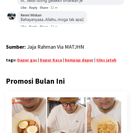
Sumber:
Jaja Rahman Via MATJHN
tags:
Dapur gas
|
Dapur Kaca
|
hempap dapur
|
tiles jatuh
Promosi Bulan Ini