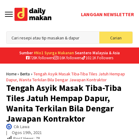
LANGGAN NEWSLETTER
Sea
Carian
for
Sumber
#No1 Syurga Makanan
Seantero Malaysia & Asia
728K followers
316K followers
102.1K Followers
»
»
Tengah Asyik Masak Tiba-Tiba Tiles Jatuh Hempap
Home
Berita
Dapur, Wanita Terkilan Bila Dengar Jawapan Kontraktor
Tengah Asyik Masak Tiba-Tiba
Tiles Jatuh Hempap Dapur,
Wanita Terkilan Bila Dengar
Jawapan Kontraktor
Cik Lawa
|     
Ogos 19th, 2021
Post Views:
78