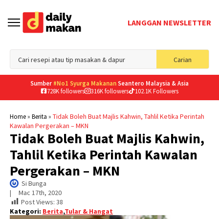
LANGGAN NEWSLETTER
Sea
Carian
for
Sumber
#No1 Syurga Makanan
Seantero Malaysia & Asia
728K followers
316K followers
102.1K Followers
»
»
Tidak Boleh Buat Majlis Kahwin, Tahlil Ketika Perintah
Home
Berita
Kawalan Pergerakan – MKN
Tidak Boleh Buat Majlis Kahwin,
Tahlil Ketika Perintah Kawalan
Pergerakan – MKN
Si Bunga
|     
Mac 17th, 2020
Post Views:
38
Kategori:
Berita
,
Tular & Hangat