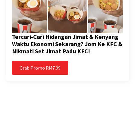
Tercari-Cari Hidangan Jimat & Kenyang
Waktu Ekonomi Sekarang? Jom Ke KFC &
Nikmati Set Jimat Padu KFC!
Grab Promo RM7.99