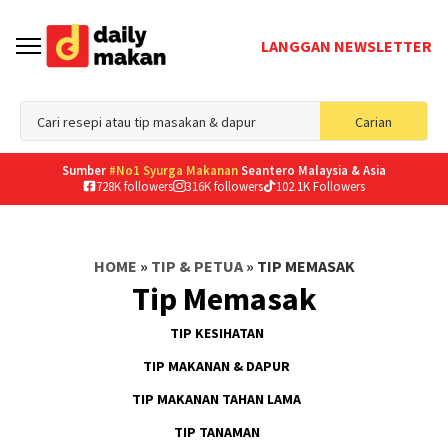
LANGGAN NEWSLETTER
Sea
Carian
for
Sumber
#No1 Syurga Makanan
Seantero Malaysia & Asia
728K followers
316K followers
102.1K Followers
HOME
»
TIP & PETUA
»
TIP MEMASAK
Tip Memasak
TIP KESIHATAN
TIP MAKANAN & DAPUR
TIP MAKANAN TAHAN LAMA
TIP TANAMAN