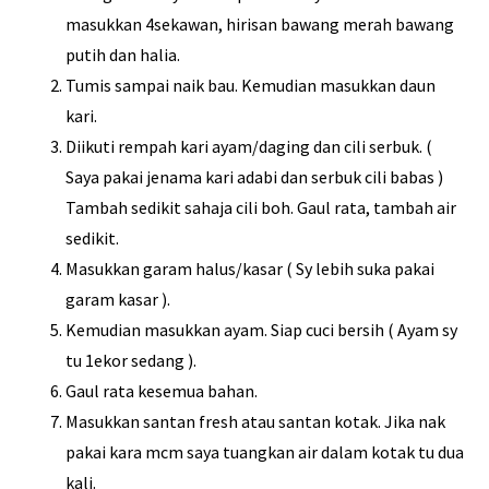
masukkan 4sekawan, hirisan bawang merah bawang
putih dan halia.
Tumis sampai naik bau. Kemudian masukkan daun
kari.
Diikuti rempah kari ayam/daging dan cili serbuk. (
Saya pakai jenama kari adabi dan serbuk cili babas )
Tambah sedikit sahaja cili boh. Gaul rata, tambah air
sedikit.
Masukkan garam halus/kasar ( Sy lebih suka pakai
garam kasar ).
Kemudian masukkan ayam. Siap cuci bersih ( Ayam sy
tu 1ekor sedang ).
Gaul rata kesemua bahan.
Masukkan santan fresh atau santan kotak. Jika nak
pakai kara mcm saya tuangkan air dalam kotak tu dua
kali.