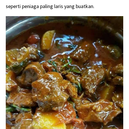
seperti peniaga paling laris yang buatkan.