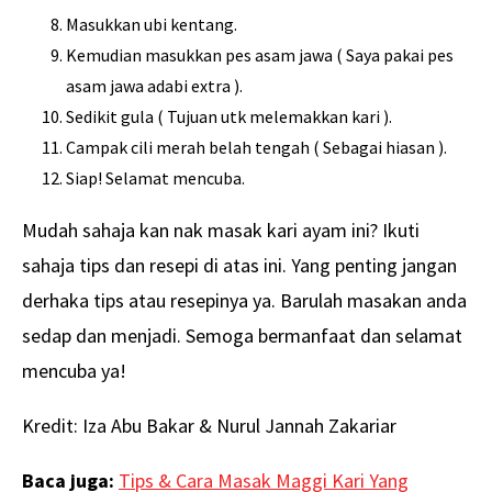
Masukkan ubi kentang.
Kemudian masukkan pes asam jawa ( Saya pakai pes
asam jawa adabi extra ).
Sedikit gula ( Tujuan utk melemakkan kari ).
Campak cili merah belah tengah ( Sebagai hiasan ).
Siap!
Selamat
mencuba
.
Mudah sahaja kan nak masak kari ayam ini? Ikuti
sahaja tips dan resepi di atas ini. Yang penting jangan
derhaka tips atau resepinya ya. Barulah masakan anda
sedap dan menjadi. Semoga bermanfaat dan selamat
mencuba ya!
Kredit: Iza Abu Bakar & Nurul Jannah Zakariar
Baca juga:
Tips & Cara Masak Maggi Kari Yang