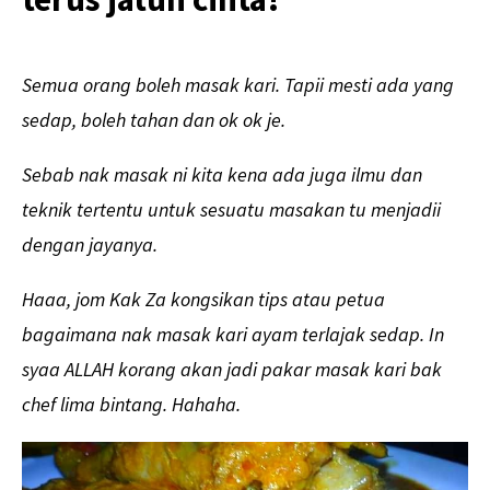
Semua orang boleh masak kari. Tapii mesti ada yang
sedap, boleh tahan dan ok ok je.
Sebab nak masak ni kita kena ada juga ilmu dan
teknik tertentu untuk sesuatu masakan tu menjadii
dengan jayanya.
Haaa, jom Kak Za kongsikan tips atau petua
bagaimana nak masak kari ayam terlajak sedap. In
syaa ALLAH korang akan jadi pakar masak kari bak
chef lima bintang. Hahaha.