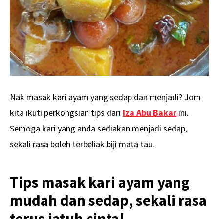
Nak masak kari ayam yang sedap dan menjadi? Jom
kita ikuti perkongsian tips dari
Iza Abu Bakar
ini.
Semoga kari yang anda sediakan menjadi sedap,
sekali rasa boleh terbeliak biji mata tau.
Tips masak kari ayam yang
mudah dan sedap, sekali rasa
terus jatuh cinta!