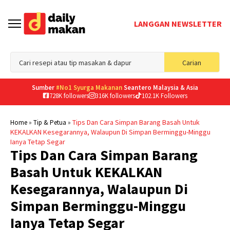
LANGGAN NEWSLETTER
Sea
Carian
for
Sumber
#No1 Syurga Makanan
Seantero Malaysia & Asia
728K followers
316K followers
102.1K Followers
»
»
Tips Dan Cara Simpan Barang Basah Untuk
Home
Tip & Petua
KEKALKAN Kesegarannya, Walaupun Di Simpan Berminggu-Minggu
Ianya Tetap Segar
Tips Dan Cara Simpan Barang
Basah Untuk KEKALKAN
Kesegarannya, Walaupun Di
Simpan Berminggu-Minggu
Ianya Tetap Segar