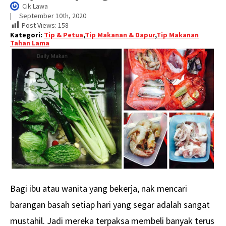
Cik Lawa
|     
September 10th, 2020
Post Views:
158
Kategori:
Tip & Petua
,
Tip Makanan & Dapur
,
Tip Makanan
Tahan Lama
Bagi ibu atau wanita yang bekerja, nak mencari
barangan basah setiap hari yang segar adalah sangat
mustahil. Jadi mereka terpaksa membeli banyak terus