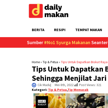
BERITA
RESIPI
TEMPAT MAKAN
Sumber
#No1 Syurga Makanan
Seanter
»
»
Tips Untuk Dapatkan Biskut Raya
Home
Tip & Petua
Tips Untuk Dapatkan 
Sehingga Menjilat Jari
Cik Madu
|     
Mei 8th, 2022
Post Views:
321
Kategori:
Tip & Petua
,
Tip Memasak