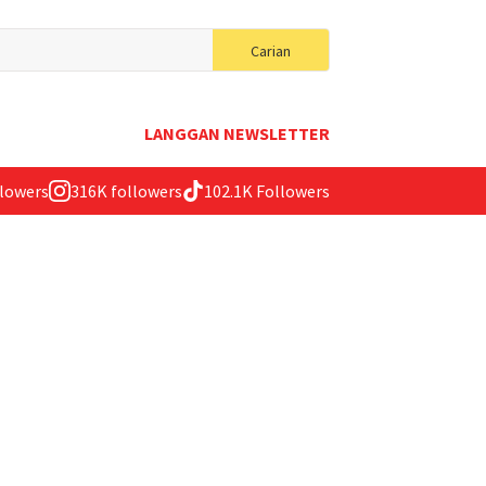
Search
Carian
for:
LANGGAN NEWSLETTER
llowers
316K followers
102.1K Followers