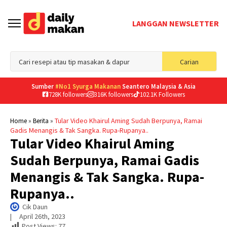
LANGGAN NEWSLETTER
Sea
Carian
for
Sumber
#No1 Syurga Makanan
Seantero Malaysia & Asia
728K followers
316K followers
102.1K Followers
»
»
Tular Video Khairul Aming Sudah Berpunya, Ramai
Home
Berita
Gadis Menangis & Tak Sangka. Rupa-Rupanya..
Tular Video Khairul Aming
Sudah Berpunya, Ramai Gadis
Menangis & Tak Sangka. Rupa-
Rupanya..
Cik Daun
|     
April 26th, 2023
Post Views:
77