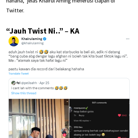
hahaha,” jelas Khairul Aming menerusi ciapan di
Twitter.
“Jauh Twist Ni..” – KA