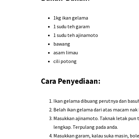
1kg ikan gelama
1 sudu teh garam
1 sudu teh ajinamoto
bawang
asam limau
cili potong
Cara Penyediaan:
Ikan gelama dibuang perutnya dan basuh
Belah ikan gelama dari atas macam nak 
Masukkan ajinamoto. Taknak letak pun ta
lengkap. Terpulang pada anda.
Masukkan garam, kalau suka masin, bole