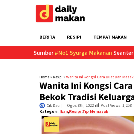
BERITA
RESIPI
TEMPAT MAKAN
Sumber
#No1 Syurga Makanan
Seanter
»
»
Wanita Ini Kongsi Cara Buat Dan Masak
Home
Resipi
Wanita Ini Kongsi Car
Bekok Tradisi Keluarg
Cik Daun
|     
Ogos 8th, 2022
Post Views:
1,258
Kategori:
Ikan
,
Resipi
,
Tip Memasak