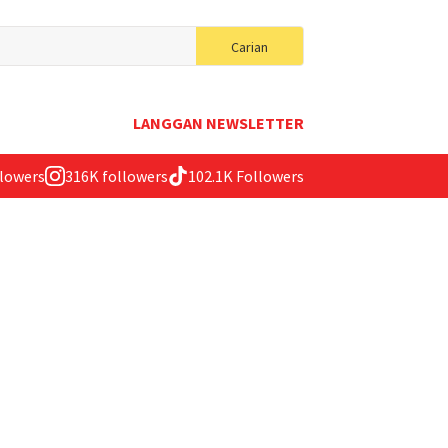
Search
Carian
for:
LANGGAN NEWSLETTER
llowers
316K followers
102.1K Followers