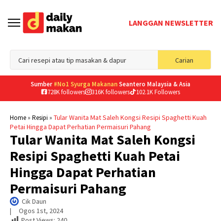
LANGGAN NEWSLETTER
Sea
Carian
for
Sumber
#No1 Syurga Makanan
Seantero Malaysia & Asia
728K followers
316K followers
102.1K Followers
»
»
Tular Wanita Mat Saleh Kongsi Resipi Spaghetti Kuah
Home
Resipi
Petai Hingga Dapat Perhatian Permaisuri Pahang
Tular Wanita Mat Saleh Kongsi
Resipi Spaghetti Kuah Petai
Hingga Dapat Perhatian
Permaisuri Pahang
Cik Daun
|     
Ogos 1st, 2024
Post Views:
240