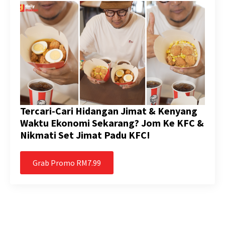
Tercari-Cari Hidangan Jimat & Kenyang
Waktu Ekonomi Sekarang? Jom Ke KFC &
Nikmati Set Jimat Padu KFC!
Grab Promo RM7.99